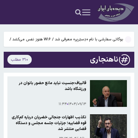
چه افرادی معاف هستند؟
آتش‌سوزی مرگبار در مجتمع تجاری سعیدیه همدان
دانشمندان راز آبشار خونین جنوبگان را کشف کردند
بوگاتی سفارشی با نام «دِستِریِر» معرفی شد / W۱۶ هنوز نفس می‌کشد /
عکس و فیلم
یافته جدید: سرعت گرمایش جهانی در یک دهه گذشته تقریباً دو برابر
ناهنجاری
۳۱۰ مطلب
شده است
جزئیات جدید افزایش سنوات بازنشستگی/ چه کسانی باید بیشتر کار کنند و
چه افرادی معاف هستند؟
قالیباف:جنسیت نباید مانع حضور بانوان در
ورزشگاه باشد
۱۱:۴۴
۱۴۰۴/۰۹/۱۴
تکذیب اظهارات جنجالی خضریان درباره کم‌کاری
قوه قضاییه؛ جزئیات جلسه مجلس و دستگاه
قضایی منتشر شد