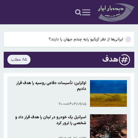
بودند!
دانشمندان راز آبشار خونین جنوبگان را کشف کردند
بوگاتی سفارشی با نام «دِستِریِر» معرفی شد / W۱۶ هنوز نفس می‌کشد /
عکس و فیلم
ایرانی‌ها از نظر آی‌کیو رتبه چندم جهان را دارند؟
ادغام بانکها به تصویب رسید
هدف
۸۵ مطلب
پشت پرده پیشنهاد استقلال به سردار آزمون؛ وعده‌ای که به سهراب داده
بودند!
دانشمندان راز آبشار خونین جنوبگان را کشف کردند
اوکراین: تأسیسات دفاعی روسیه را هدف قرار
دادیم
بوگاتی سفارشی با نام «دِستِریِر» معرفی شد / W۱۶ هنوز نفس می‌کشد /
عکس و فیلم
۲۰:۰۰
۱۴۰۴/۰۹/۰۵
اسرائیل یک خودرو در لبنان را هدف قرار داد و
شخصی را ترور کرد