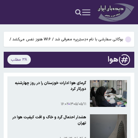
آتش‌سوزی مرگبار در مجتمع تجاری سعیدیه همدان
دانشمندان راز آبشار خونین جنوبگان را کشف کردند
بوگاتی سفارشی با نام «دِستِریِر» معرفی شد / W۱۶ هنوز نفس می‌کشد /
عکس و فیلم
ایرانی‌ها از نظر آی‌کیو رتبه چندم جهان را دارند؟
هوا
۳۸ مطلب
ادغام بانکها به تصویب رسید
آتش‌سوزی مرگبار در مجتمع تجاری سعیدیه همدان
گرمای هوا ادارات خوزستان را در روز چهارشنبه
دورکار کرد
دانشمندان راز آبشار خونین جنوبگان را کشف کردند
۱۶:۰۲
۱۴۰۵/۰۵/۱۱
هشدار احتمال گرد و خاک و افت کیفیت هوا در
تهران