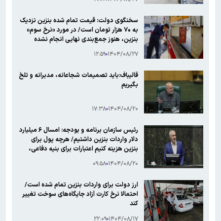
سخنگوی دولت: قیمت تمام شده بنزین نزدیک
به ۷۰ هزار تومان است/ در مورد «نرخ سوم»
بنزین، هنوز جمع‌بندی نهایی انجام نشده
۱۲:۵۹
۱۴۰۴/۰۸/۲۷
قالیباف:باید تصمیمات شجاعانه، مدبرانه و تلخ
بگیریم
۱۷:۳۸
۱۴۰۴/۰۸/۲۰
رئیس سازمان برنامه و بودجه: امسال ۶ میلیارد
دلار واردات بنزین داشتیم/ هرچه پول برای
بنزین هزینه کنیم اعتبارات برای بنیه دفاعی،
معیشت و دارو کاهش می‌یابد
۰۹:۵۸
۱۴۰۴/۰۸/۲۰
ارز دولت برای واردات بنزین تمام شده است/
احتمالا نرخ کارت آزاد جایگاه‌های سوخت تغییر
کند
۲۲:۰۹
۱۴۰۴/۰۸/۱۷