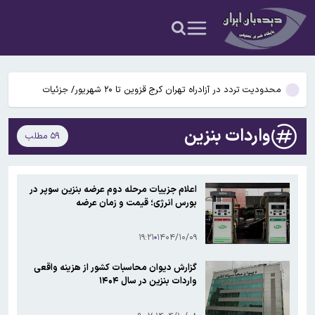
اردیبهشت بازنشستگان/ چرا پرداخت معوقات به تاخیر افتاد؟
پاسخ منفی پورعلی‌گنجی به پیشنهاد منصوریان/مدافع پرسپولیس لژیونر
می‌شود
وزارت خارجه آمریکا از وضع تحریم‌های جدید علیه ایران خبر داد
محدودیت تردد در آزادراه تهران کرج قزوین تا ۲۰ شهریور/ جزئیات
تکثیر کننده غیرمجاز عکس خوانندگان تحت تعقیب قرار گرفت
واردات بنزین
۵۹ مطلب
خبر مهم تامین‌اجتماعی درباره زمان پرداخت معوقات فروردین و
اردیبهشت بازنشستگان/ چرا پرداخت معوقات به تاخیر افتاد؟
پاسخ منفی پورعلی‌گنجی به پیشنهاد منصوریان/مدافع پرسپولیس لژیونر
اعلام جزییات مرحله دوم عرضه بنزین سوپر در
می‌شود
بورس انرژی؛ قیمت و زمان عرضه
وزارت خارجه آمریکا از وضع تحریم‌های جدید علیه ایران خبر داد
۱۹:۲۱
۱۴۰۴/۱۰/۰۹
گزارش دیوان محاسبات کشور از هزینه واقعی
واردات بنزین در سال ۱۴۰۴