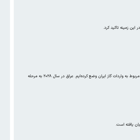
این زمینه تاکید کرد.
سخنگوی دولت عراق با بیان این که، حشد شعبی یک موسسه رسمی است، گفت: سناریوهایی را برای مقابله با هرگونه تحولات مربوط به واردات گاز ایران وضع کرده‌ایم. عراق در سال ۲۰۲۸ به مرحله
یان یافته است.