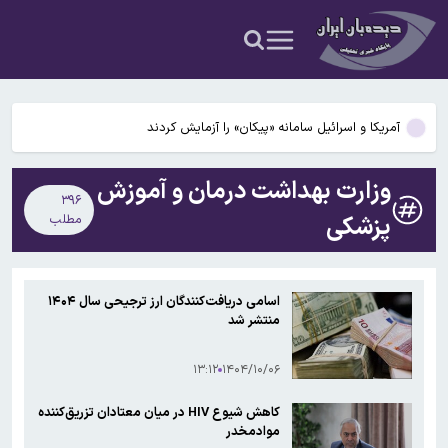
واشنگتن تنگه هرمز را باز نمی کنیم
اتحادیه اروپا ۵ فرد مرتبط با صنایع دفاعی روسیه را تحریم کرد
تداوم نقض آتش‌بس؛حمله توپخانه‌ای و پهپادی اسرائیل به چند شهرک در
لبنان
آمریکا و اسرائیل سامانه «پیکان» را آزمایش کردند
آغاز ثبت‌نام‌ آزمون کارشناسی ارشد علوم پزشکی از فردا
وزارت بهداشت درمان و آموزش
۳۹۶
عضو کمیسیون اصل نود مجلس: در صورت ادامه سیاست مداخله‌جویانه
پزشکی
مطلب
واشنگتن تنگه هرمز را باز نمی کنیم
اتحادیه اروپا ۵ فرد مرتبط با صنایع دفاعی روسیه را تحریم کرد
اسامی دریافت‌کنندگان ارز ترجیحی سال ۱۴۰۴
منتشر شد
۱۳:۱۲
۱۴۰۴/۱۰/۰۶
کاهش شیوع HIV در میان معتادان تزریق‌کننده
موادمخدر