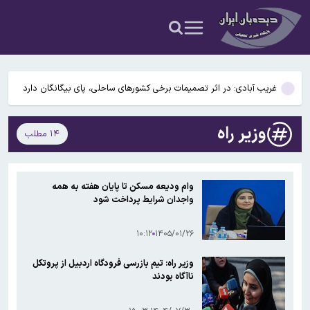
آمریکا است
سقوط آسانسور در میدان آرژانتین/ ۹ نفر مصدوم شدند
عراقچی: توافق با عمان نزدیک است/ تکذیب سهم ۱۱ درصدی ایران از خزر
غریب آبادی: در اثر تصمیمات برخی کشورهای ساحلی، پای بیگانگان دارد
به منطقه خزر باز می‌شود
هشدار نسبت به وفوع تندباد در تهران
وزیر راه
۱۴ مطلب
سردار محبی: بازگشایی تنگه هرمز منوط به پذیرش شروط ایران از سوی
آمریکا است
سقوط آسانسور در میدان آرژانتین/ ۹ نفر مصدوم شدند
وام ودیعه مسکن تا پایان هفته به همه
واجدان شرایط پرداخت شود
عراقچی: توافق با عمان نزدیک است/ تکذیب سهم ۱۱ درصدی ایران از خزر
۱۰:۱۲
۱۴۰۵/۰۱/۲۶
وزیر راه: تیم بازرسی فرودگاه اردبیل از پروتکل
ناآگاه بودند