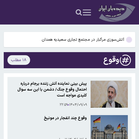
عکس و فیلم
یافته جدید: سرعت گرمایش جهانی در یک دهه گذشته تقریباً دو برابر
شده است
جزئیات جدید افزایش سنوات بازنشستگی/ چه کسانی باید بیشتر کار کنند و
چه افرادی معاف هستند؟
آتش‌سوزی مرگبار در مجتمع تجاری سعیدیه همدان
دانشمندان راز آبشار خونین جنوبگان را کشف کردند
وقوع
۱۸ مطلب
بوگاتی سفارشی با نام «دِستِریِر» معرفی شد / W۱۶ هنوز نفس می‌کشد /
عکس و فیلم
یافته جدید: سرعت گرمایش جهانی در یک دهه گذشته تقریباً دو برابر
پیش بینی نماینده آتش زننده برجام درباره
شده است
احتمال وقوع جنگ/ دشمن با این سه سوال
جزئیات جدید افزایش سنوات بازنشستگی/ چه کسانی باید بیشتر کار کنند و
کلیدی مواجه است
چه افرادی معاف هستند؟
۲۲:۵۹
۱۴۰۴/۰۹/۰۹
وقوع چند انفجار در مونیخ