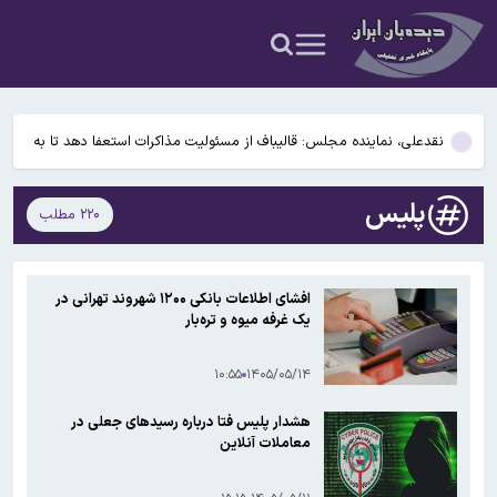
قاچاق می شود / فروش این برنج ممنوع است!
کلاهبرداری ۱۰۰ میلیارد ریالی با وعده فروش لوازم خانگی ارزان برای تهیه
جهیزیه
دستگیری متهم متواری مخل نظام ارزی کشور در پیرانشهر
نقدعلی، نماینده مجلس: قالیباف از مسئولیت مذاکرات استعفا دهد تا به
کارهای مجلس برسد
اعلام محدودیت‌های ترافیکی در محورهای منتهی به مشهد، ویژه آخر ماه
صفر
پلیس
۲۲۰ مطلب
رئیس اتحادیه بنکداران مواد غذایی تهران: برنج آمریکایی از عراق به ایران
قاچاق می شود / فروش این برنج ممنوع است!
کلاهبرداری ۱۰۰ میلیارد ریالی با وعده فروش لوازم خانگی ارزان برای تهیه
جهیزیه
افشای اطلاعات بانکی ۱۲۰۰ شهروند تهرانی در
دستگیری متهم متواری مخل نظام ارزی کشور در پیرانشهر
یک غرفه میوه و تره‌بار
نقدعلی، نماینده مجلس: قالیباف از مسئولیت مذاکرات استعفا دهد تا به
۱۰:۵۵
۱۴۰۵/۰۵/۱۴
کارهای مجلس برسد
هشدار پلیس فتا درباره رسیدهای جعلی در
معاملات آنلاین