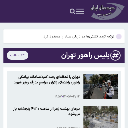
غیرمجاز
پاکستان هزینه انبارداری کانتینرهای ایرانی را ۸۰ درصد کاهش داد
زاهدشهر فارس لرزید
ترکیه تردد کشتی‌ها در دریای سیاه را محدود کرد
تونل توحید از بامداد یکشنبه مسدود می‌شود
پلیس راهور تهران
۲۴ مطلب
نزولی شدن رشد سالانه مصرف برق در کشور/افزایش پاداش گزارش ماینر
غیرمجاز
پاکستان هزینه انبارداری کانتینرهای ایرانی را ۸۰ درصد کاهش داد
تهران را لحظه‌ای رصد کنید/سامانه پیامکی
راهور، راهنمای زائران مراسم بدرقه رهبر شهید
۱۹:۵۷
۱۴۰۵/۰۴/۱۳
درهای بهشت زهرا از ساعت ۴:۳۰ پنجشنبه باز
می‌شود