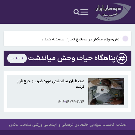
عکس و فیلم
یافته جدید: سرعت گرمایش جهانی در یک دهه گذشته تقریباً دو برابر
شده است
جزئیات جدید افزایش سنوات بازنشستگی/ چه کسانی باید بیشتر کار کنند و
چه افرادی معاف هستند؟
آتش‌سوزی مرگبار در مجتمع تجاری سعیدیه همدان
دانشمندان راز آبشار خونین جنوبگان را کشف کردند
پناهگاه حیات وحش میاندشت
۱ مطلب
بوگاتی سفارشی با نام «دِستِریِر» معرفی شد / W۱۶ هنوز نفس می‌کشد /
عکس و فیلم
یافته جدید: سرعت گرمایش جهانی در یک دهه گذشته تقریباً دو برابر
محیط‌بان میاندشتی مورد ضرب و جرح قرار
شده است
گرفت
جزئیات جدید افزایش سنوات بازنشستگی/ چه کسانی باید بیشتر کار کنند و
چه افرادی معاف هستند؟
۱۶:۱۶
۱۴۰۴/۰۳/۱۴
صفحه نخست
سیاسی
اقتصادی
فرهنگی و اجتماعی
ورزشی
سلامت
عکس