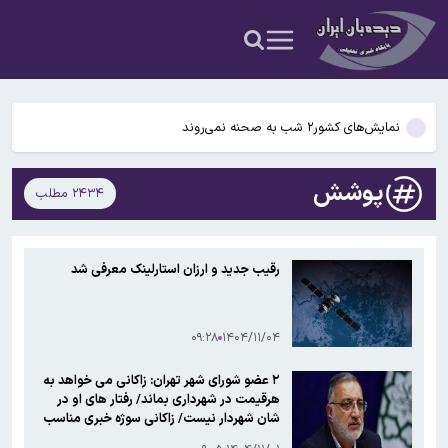
برطرف شدن محدودیت‌ برق صنایع طی هفته‌های آینده
پیش‌بینی وضعیت جوی ۵ روز آینده؛ موج جدید ناپایداری جوی در راه
است
نمایش‌های کشور٢ شب به صحنه نمی‌روند
رونمایی از خرید جدید پرسپولیس؛ هافبک ۱۹ ساله در جمع سرخپوشان
پوشش
۲۴۳۴ مطلب
بدهی ۱۷ میلیارد دلاری شرکت ملی نفت به صندوق توسعه ملی
برطرف شدن محدودیت‌ برق صنایع طی هفته‌های آینده
رقیب جدید و ارزان استارلینک معرفی شد
پیش‌بینی وضعیت جوی ۵ روز آینده؛ موج جدید ناپایداری جوی در راه
است
۰۹:۲۸
۱۴۰۴/۱۱/۰۴
۲ عضو شورای شهر تهران: زاکانی می خواهد به
هرقیمت در شهرداری بماند/ رفتار های او در
شان شهردار نیست/ زاکانی سوژه خبری مناسب
برای اینترنشنال است