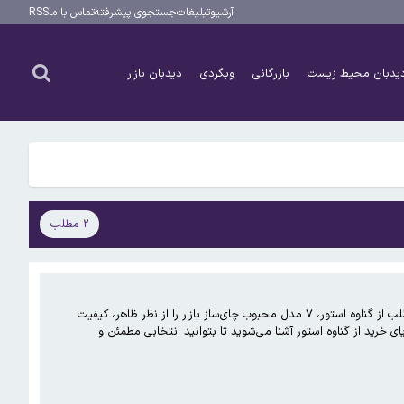
است
آرشیو
تبلیغات
جستجوی پیشرفته
تماس با ما
RSS
یدبان محیط زیست
بازرگانی
وبگردی
دیدبان بازار
است
۲ مطلب
چای‌ساز یکی از کاربردی‌ترین لوازم آشپزخانه‌های مدرن است که در کنار طراحی شیک، سرعت و کارایی بالایی هم دارد. در این مطلب از گناوه استور، ۷ مدل محبوب چای‌ساز بازار را از نظر ظاهر، کیفیت
 خرید از گناوه استور آشنا می‌شوید تا بتوانید انتخابی مطمئن و