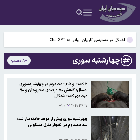
نمی‌پذیریم
راز رنگ آبی در صندلی های هواپیما چیست؟
گوگل اسیستنت ماه آینده در اندروید غیرفعال و جمینای جایگزین آن
می‌شود
اختلال در دسترسی کاربران ایرانی به ChatGPT
…
پنجره نقل‌وانتقالات استقلال بسته ماند؛ ثبت قرارداد بازیکنان ممنوع شد
چهارشنبه سوری
۸۰ مطلب
سخنگوی کمیسیون امنیت ملی: کریدور تحمیلی آمریکا در تنگه هرمز را
نمی‌پذیریم
راز رنگ آبی در صندلی های هواپیما چیست؟
۲ کشته و ۹۴۵ مصدوم در چهارشنبه‌سوری
امسال/ کاهش ۷۰ درصدی مجروحان و ۹۰
گوگل اسیستنت ماه آینده در اندروید غیرفعال و جمینای جایگزین آن
درصدی کشته‌شدگان
می‌شود
۰۹:۰۳
۱۴۰۴/۱۲/۲۷
چهارشنبه‌سوری پیش از موعد حادثه‌ساز شد؛
سه مصدوم در انفجار منزل مسکونی