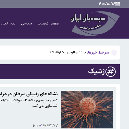
امام جمعه ساری:مذاکره درباره تنگه هرمز در شرایط کنو
۱۴۰۵/۰۵/۱۶
جنگ جدید تراکتور و پرسپولیس
صفحه نخست
سیاسی
بین الملل
قشقاوی:چارچوب کلی مذاکرات ایران و عمان بر سر تنگه هرم
«توافقنامه دفاعی مکه» رسما امضا شد
سرخط خبرها:
جاده چالوس یکطرفه شد
امام جمعه ساری:مذاکره درباره تنگه هرمز در شرایط کنو
ژنتیک
جنگ جدید تراکتور و پرسپولیس
قشقاوی:چارچوب کلی مذاکرات ایران و عمان بر سر تنگه هرم
نشانه‌های ژنتیکی سرطان در مرا
تیمی به رهبری دانشگاه موناش استرال
«توافقنامه دفاعی مکه» رسما امضا شد
شناسایی می کند.
۱۰:۲۰
۱۴۰۴/۱۱/۰۷