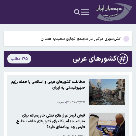
عکس و فیلم
یافته جدید: سرعت گرمایش جهانی در یک دهه گذشته تقریباً دو برابر
شده است
جزئیات جدید افزایش سنوات بازنشستگی/ چه کسانی باید بیشتر کار کنند و
چه افرادی معاف هستند؟
آتش‌سوزی مرگبار در مجتمع تجاری سعیدیه همدان
دانشمندان راز آبشار خونین جنوبگان را کشف کردند
کشورهای عربی
۲۹۵ مطلب
بوگاتی سفارشی با نام «دِستِریِر» معرفی شد / W۱۶ هنوز نفس می‌کشد /
عکس و فیلم
یافته جدید: سرعت گرمایش جهانی در یک دهه گذشته تقریباً دو برابر
مخالفت کشورهای عربی و اسلامی با حمله رژیم
شده است
صهیونیستی به ایران
جزئیات جدید افزایش سنوات بازنشستگی/ چه کسانی باید بیشتر کار کنند و
چه افرادی معاف هستند؟
۰۰:۰۰
۱۴۰۴/۰۳/۲۷
فرش قرمز غول‌های نفتی خاورمیانه برای
«ترامپ»/ آمریکا برای کشورهای حاشیه خلیج
فارس چه برنامه‌ای دارد؟