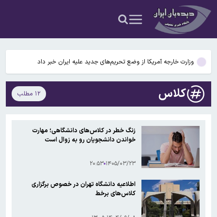
جزئیات جدید از انتقال نجومی گزینه پرسپولیس به نساجی
پاسخ منفی پورعلی‌گنجی به پیشنهاد منصوریان/مدافع پرسپولیس لژیونر
می‌شود
وزارت خارجه آمریکا از وضع تحریم‌های جدید علیه ایران خبر داد
محدودیت تردد در آزادراه تهران کرج قزوین تا ۲۰ شهریور/ جزئیات
کلاس
۱۲ مطلب
تکثیر کننده غیرمجاز عکس خوانندگان تحت تعقیب قرار گرفت
جزئیات جدید از انتقال نجومی گزینه پرسپولیس به نساجی
زنگ خطر در کلاس‌های دانشگاهی؛ مهارت
خواندن دانشجویان رو به زوال است
پاسخ منفی پورعلی‌گنجی به پیشنهاد منصوریان/مدافع پرسپولیس لژیونر
می‌شود
۲۰:۵۳
۱۴۰۵/۰۳/۲۳
اطلاعیه دانشگاه تهران در خصوص برگزاری
کلاس‌های برخط