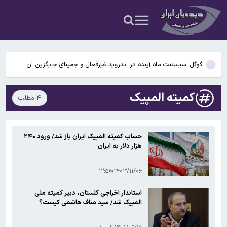
سخنگوی کمیسیون امنیت ملی: کریدور تحمیلی آمریکا در تنگه هرمز را
نمی‌پذیریم
راز رنگ آبی در صندلی های هواپیما چیست؟
گوگل اسیستنت ماه آینده در اندروید غیرفعال و جمینای جایگزین آن
می‌شود
اختلال در دسترسی کاربران ایرانی به ChatGPT
کمیته المپیک
۴ مطلب
پنجره نقل‌وانتقالات استقلال بسته ماند؛ ثبت قرارداد بازیکنان ممنوع شد
سخنگوی کمیسیون امنیت ملی: کریدور تحمیلی آمریکا در تنگه هرمز را
حساب کمیته المپیک ایران باز شد/ ورود ۲۴۰
نمی‌پذیریم
هزار دلار به ایران
راز رنگ آبی در صندلی های هواپیما چیست؟
گوگل اسیستنت ماه آینده در اندروید غیرفعال و جمینای جایگزین آن
۱۲:۵۶
۱۴۰۳/۱۱/۰۶
می‌شود
استاندار اخراجی گلستان، دبیر کمیته ملی
المپیک شد/ سید مناف هاشمی کیست؟