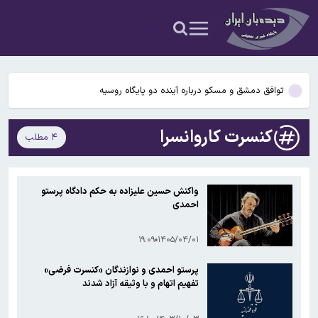
اسد» در جشن تولد موسکو؛ ویدیوی نماینده پیشین سوریه در سازمان
۵۶ سال قبل در چنین روزی؛ کفش ملی ایران به شوروی صادر شد
ملل سوری‌ها را خشمگین کرد
سومین لیگ برتر بدون سرمربی خارجی
توافق دمشق و مسکو درباره آینده دو پایگاه روسیه
اعترافات دختر بلاگری که حمیدرضا رجب‌زاده را به قتل رسانده/ او مرتب به
کنسرت کاروانسرا
۴ مطلب
من تذکر حجاب می‌داد/دوست پسرم گفت بابت قتل بسیجی‌ها پول
ظهور مجدد بشار الجعفری + عکس / حضور جنجالی «دیپلمات سابق
می‌دهند
اسد» در جشن تولد موسکو؛ ویدیوی نماینده پیشین سوریه در سازمان
۵۶ سال قبل در چنین روزی؛ کفش ملی ایران به شوروی صادر شد
ملل سوری‌ها را خشمگین کرد
واکنش حسین علیزاده به حکم دادگاه پرستو
احمدی
سومین لیگ برتر بدون سرمربی خارجی
۱۹:۰۹
۱۴۰۵/۰۴/۰۱
پرستو احمدی و نوازندگان «کنسرت فرضی»
تفهیم اتهام و با وثیقه آزاد شدند