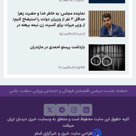
۱۶:۱۰
۱۴۰۳/۱۰/۰۳
نماینده مجلس: به خاطر خدا و حضرت زهرا
حداقل ۲ نفر از وزیران دولت را استیضاح کنیم/
از وزیر میراث برای کنسرت زن نیمه برهنه در
شهر مقدس قم تشکر می‌کنم/ در بهار آزادی؛
۱۵:۱۰
۱۴۰۳/۱۰/۰۲
جای شهدا خالی + فیلم
بازداشت پرستو احمدی در مازندران
۲۱:۱۰
۱۴۰۳/۰۹/۲۴
صفحه نخست
سیاسی
اقتصادی
فرهنگی و اجتماعی
ورزشی
سلامت
عکس
کلیه حقوق این سایت محفوظ است و متعلق به وبسایت خبری دیدبان ایران
میباشد
طراحی سایت خبری و خبرگزاری آسام