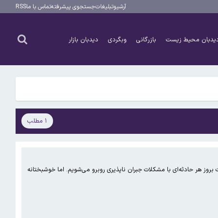
آرشیو
تبلیغات
جستجوی پیشرفته
تماس با ما
RSS
یدبان محیط زیست
بازرگانی
وبگردی
دیدبان بازار
۱ مطلب
روز هر حادثه‌ای با مشکلات جبران ناپذیری روبرو می‌شویم. اما خوشبختانه