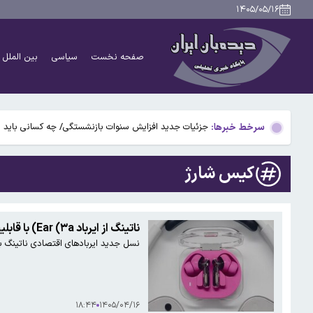
۱۴۰۵/۰۵/۱۶
دانشمندان راز آبشار خونین جنوبگان را کشف کردند
صفحه نخست
سیاسی
بین الملل
بوگاتی سفارشی با نام «دِستِریِر» معرفی شد / W۱۶ هنوز نفس می‌کشد /عکس و فیلم
یافته جدید: سرعت گرمایش جهانی در یک دهه گذشته تقریب
سرخط خبرها:
جزئیات جدید افزایش سنوات بازنشستگی/ چه کسانی باید بی
آتش‌سوزی مرگبار در مجتمع تجاری سعیدیه همدان
کیس شارژ
دانشمندان راز آبشار خونین جنوبگان را کشف کردند
بوگاتی سفارشی با نام «دِستِریِر» معرفی شد / W۱۶ هنوز نفس می‌کشد /عکس و فیلم
ناتینگ از ایرباد Ear (۳a) با قابلیت ضبط تماس و صداهای اطراف رونمایی کرد
نسل جدید ایربادهای اقتصادی ناتینگ با پشتیبانی ا
یافته جدید: سرعت گرمایش جهانی در یک دهه گذشته تقریب
جزئیات جدید افزایش سنوات بازنشستگی/ چه کسانی باید بی
۱۸:۴۴
۱۴۰۵/۰۴/۱۶