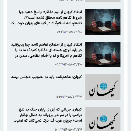
انتقاد کیهان از تیم مذاکره: پاسخ دهید چرا
شروط تفاهم‌نامه محقق نشده است؟/
تفاهم‌نامه اسلام‌آباد در لایه‌های پنهان خود، یک
«نقشه فریب» طراحی‌شده از سوی اتاق‌های فکر
۰۹:۲۱
۱۴۰۵/۰۴/۱۰
واشنگتن و تل‌آویو است
انتقاد کیهان از امضای تفاهم نامه: چرا پذیرفتید
در باره انرژی هسته ای مذاکره کنید؟/ ما نه با
تفاهم با آمریکا و نه با اقدام نظامی، سدی در
برابر تجاوز اسرائیل ایجاد نکرده‌ایم
۰۹:۱۳
۱۴۰۵/۰۳/۳۰
کیهان: تفاهم‌نامه باید به تصویب مجلس برسد
۱۱:۴۶
۱۴۰۵/۰۳/۲۷
کیهان: جریانی که آرزوی پایان جنگ به نفع
ترامپ را در سر می‌پروراند به دنبال توافق
است/ جریان غرب فدا درک نمی‌کنند که امنیت
یک کالای خریدنی نیست که با دادن امتیاز به
۱۰:۲۳
۱۴۰۵/۰۳/۲۴