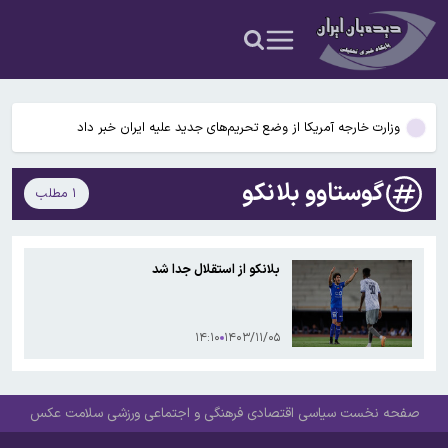
جزئیات جدید از انتقال نجومی گزینه پرسپولیس به نساجی
پاسخ منفی پورعلی‌گنجی به پیشنهاد منصوریان/مدافع پرسپولیس لژیونر
می‌شود
وزارت خارجه آمریکا از وضع تحریم‌های جدید علیه ایران خبر داد
محدودیت تردد در آزادراه تهران کرج قزوین تا ۲۰ شهریور/ جزئیات
گوستاوو بلانکو
۱ مطلب
تکثیر کننده غیرمجاز عکس خوانندگان تحت تعقیب قرار گرفت
جزئیات جدید از انتقال نجومی گزینه پرسپولیس به نساجی
بلانکو از استقلال جدا شد
پاسخ منفی پورعلی‌گنجی به پیشنهاد منصوریان/مدافع پرسپولیس لژیونر
می‌شود
۱۴:۱۰
۱۴۰۳/۱۱/۰۵
صفحه نخست
سیاسی
اقتصادی
فرهنگی و اجتماعی
ورزشی
سلامت
عکس