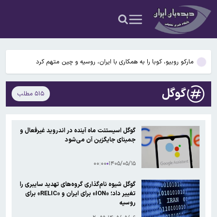
اعلام شد
وقتی مایکروسافت اپل را نجات داد / توافقی که ساخت آیفون را ممکن
کرد
قمار بزرگ استقلال روی یاسر آسانی
مارکو روبیو، کوبا را به همکاری با ایران، روسیه و چین متهم کرد
پروژه بال‌های تاشونده ایرباس وارد فاز پرواز آزمایشی می‌شود
گوگل
۵۱۵ مطلب
نتایج آزمون ورودی پایه هفتم مدارس استعدادهای درخشان (سمپاد)
اعلام شد
وقتی مایکروسافت اپل را نجات داد / توافقی که ساخت آیفون را ممکن
گوگل اسیستنت ماه آینده در اندروید غیرفعال و
کرد
جمینای جایگزین آن می‌شود
قمار بزرگ استقلال روی یاسر آسانی
۰۰:۰۰
۱۴۰۵/۰۵/۱۵
گوگل شیوه نام‌گذاری گروه‌های تهدید سایبری را
تغییر داد؛ «ION» برای ایران و «RELIC» برای
روسیه