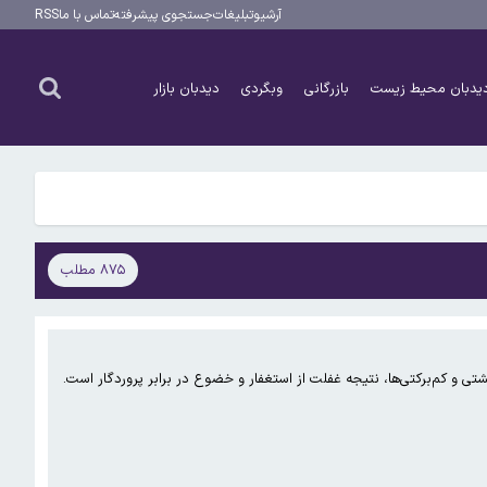
آرشیو
تبلیغات
جستجوی پیشرفته
تماس با ما
RSS
یدبان محیط زیست
بازرگانی
وبگردی
دیدبان بازار
۸۷۵ مطلب
 و کم‌برکتی‌ها، نتیجه غفلت از استغفار و خضوع در برابر پروردگار است.