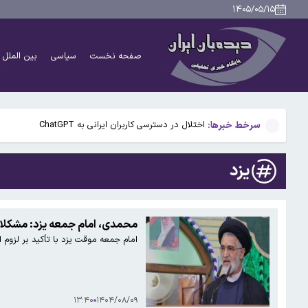
پنجره نقل‌وانتقالات استقلال بسته ماند؛ ثبت قرارداد بازی
۱۴۰۵/۰۵/۱۵
سخنگوی کمیسیون امنیت ملی: کریدور تحمیلی آمریکا در تن
صفحه نخست
سیاسی
بین الملل
راز رنگ آبی در صندلی های هواپیما چیست؟
گوگل اسیستنت ماه آینده در اندروید غیرفعال و جمینای ج
سرخط خبرها:
اختلال در دسترسی کاربران ایرانی به ChatGPT
پنجره نقل‌وانتقالات استقلال بسته ماند؛ ثبت قرارداد بازی
یزد
سخنگوی کمیسیون امنیت ملی: کریدور تحمیلی آمریکا در تن
راز رنگ آبی در صندلی های هواپیما چیست؟
محمدی، امام جمعه یزد: مشکلا
امام جمعه موقت یزد با تأکید بر لزوم
گوگل اسیستنت ماه آینده در اندروید غیرفعال و جمینای ج
۱۳:۴۰
۱۴۰۴/۰۸/۰۹