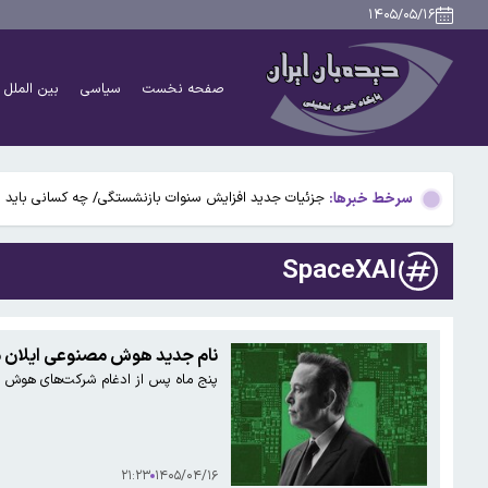
۱۴۰۵/۰۵/۱۶
دانشمندان راز آبشار خونین جنوبگان را کشف کردند
صفحه نخست
سیاسی
بین الملل
بوگاتی سفارشی با نام «دِستِریِر» معرفی شد / W۱۶ هنوز نفس می‌کشد /عکس و فیلم
یافته جدید: سرعت گرمایش جهانی در یک دهه گذشته تقریب
سرخط خبرها:
جزئیات جدید افزایش سنوات بازنشستگی/ چه کسانی باید بی
آتش‌سوزی مرگبار در مجتمع تجاری سعیدیه همدان
SpaceXAI
دانشمندان راز آبشار خونین جنوبگان را کشف کردند
بوگاتی سفارشی با نام «دِستِریِر» معرفی شد / W۱۶ هنوز نفس می‌کشد /عکس و فیلم
نام جدید هوش مصنوعی ایلان 
پنج ماه پس از ادغام شرکت‌های هوش مصنوعی و فضایی ایلان
یافته جدید: سرعت گرمایش جهانی در یک دهه گذشته تقریب
جزئیات جدید افزایش سنوات بازنشستگی/ چه کسانی باید بی
۲۱:۲۳
۱۴۰۵/۰۴/۱۶