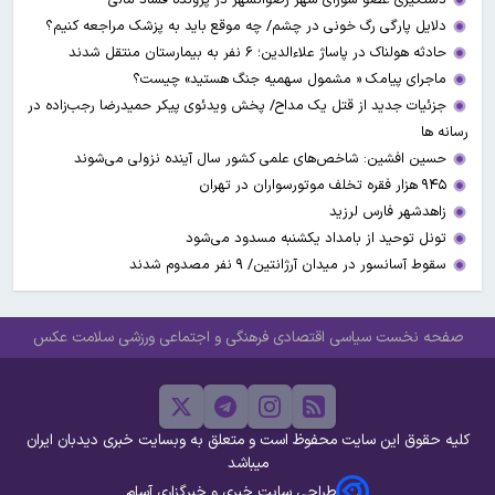
دلایل پارگی رگ خونی در چشم/ چه موقع باید به پزشک مراجعه کنیم؟
حادثه هولناک در پاساژ علاءالدین؛ ۶ نفر به بیمارستان منتقل شدند
ماجرای پیامک « مشمول سهمیه جنگ هستید» چیست؟
جزئیات جدید از قتل یک مداح/ پخش ویدئوی پیکر حمیدرضا رجب‌زاده در
رسانه ها
حسین افشین: شاخص‌های علمی کشور سال آینده نزولی می‌شوند
۹۴۵ هزار فقره تخلف موتورسواران در تهران
زاهدشهر فارس لرزید
تونل توحید از بامداد یکشنبه مسدود می‌شود
سقوط آسانسور در میدان آرژانتین/ ۹ نفر مصدوم شدند
صفحه نخست
سیاسی
اقتصادی
فرهنگی و اجتماعی
ورزشی
سلامت
عکس
کلیه حقوق این سایت محفوظ است و متعلق به وبسایت خبری دیدبان ایران
میباشد
طراحی سایت خبری و خبرگزاری آسام