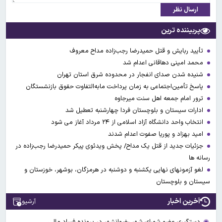
ارسال نظر
پربیننده ترین
تأیید ربایش و قتل حمیدرضا رجب‌زاده مداح معروف
محمد امینی دهاقانی اعدام شد
شنیده شدن صدای انفجار در محدوده شرق استان تهران
پاسخ تأمین‌اجتماعی به زمان پرداخت مابه‌التفاوت حقوق بازنشستگان
ترور امام جمعه اهل سنت میرجاوه
ادارات سیستان و بلوچستان فردا چهارشنبه تعطیل شد
انتخاب واحد دانشگاه آزاد اسلامی از ۲۴ مرداد آغاز می شود
امید بهزاد و پوریا صفوت اعدام شدند
جزئیات جدید از قتل یک مداح/ پخش ویدئوی پیکر حمیدرضا رجب‌زاده در
رسانه ها
لغو آزمونهای نهایی یکشنبه و دوشنبه در هرمزگان، بوشهر، خوزستان و
سیستان و بلوچستان
آخرین اخبار
آرشیو
دستگیری عضو شورای شهر رضوانشهر در پرونده فساد مالی