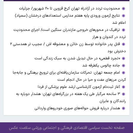
محدودیت تردد در آزادراه تهران کرج قزوین تا ۲۰ شهریور/ جزئیات
نتایج آزمون ورودی پایه هفتم مدارس استعدادهای درخشان (سمپاد)
اعلام شد
ترافیک در محورهای خروجی مازندران سنگین است/ اجرای محدودیت
تردد در کندوان و هراز
قتل پدر خانواده توسط زن خائن و معشوقه اش / عجیب تر همدستی ۲
دخترش بود
«تجرد قطعی» در حال تبدیل شدن به سبک زندگی است
جاده چالوس یکطرفه شد
امام جمعه تهران: تحرکات سازمان‌یافته‌ای برای ترویج برهنگی و جابه‌جا
کردن مرزهای عفت و حیا در حال انجام است
آغاز ثبت‌نام‌ آزمون کارشناسی ارشد علوم پزشکی از فردا
۳ سانحه مرگبار طی یک هفته در بزرگراه‌های تهران؛ هشدار دوباره به
رانندگان و عابران
هشدار درباره فروش حواله‌های صوری خودروهای وارداتی
صفحه نخست
سیاسی
اقتصادی
فرهنگی و اجتماعی
ورزشی
سلامت
عکس