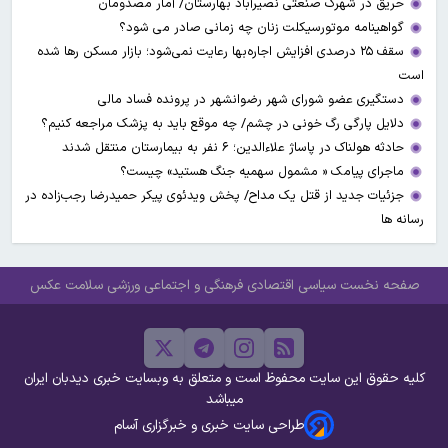
حریق در شهرک صنعتی نصیرآباد بهارستان/ آمار مصدومان
گواهینامه موتورسیکلت زنان چه زمانی صادر می شود؟
سقف ۲۵ درصدی افزایش اجاره‌بها رعایت نمی‌شود؛ بازار مسکن رها شده
است
دستگیری عضو شورای شهر رضوانشهر در پرونده فساد مالی
دلایل پارگی رگ خونی در چشم/ چه موقع باید به پزشک مراجعه کنیم؟
حادثه هولناک در پاساژ علاءالدین؛ ۶ نفر به بیمارستان منتقل شدند
ماجرای پیامک « مشمول سهمیه جنگ هستید» چیست؟
جزئیات جدید از قتل یک مداح/ پخش ویدئوی پیکر حمیدرضا رجب‌زاده در
رسانه ها
صفحه نخست
سیاسی
اقتصادی
فرهنگی و اجتماعی
ورزشی
سلامت
عکس
کلیه حقوق این سایت محفوظ است و متعلق به وبسایت خبری دیدبان ایران
میباشد
طراحی سایت خبری و خبرگزاری آسام