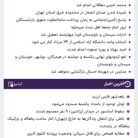
محمد امینی دهاقانی اعدام شد
شنیده شدن صدای انفجار در محدوده شرق استان تهران
پاسخ تأمین‌اجتماعی به زمان پرداخت مابه‌التفاوت حقوق بازنشستگان
ترور امام جمعه اهل سنت میرجاوه
ادارات سیستان و بلوچستان فردا چهارشنبه تعطیل شد
انتخاب واحد دانشگاه آزاد اسلامی از ۲۴ مرداد آغاز می شود
امید بهزاد و پوریا صفوت اعدام شدند
لغو آزمونهای نهایی یکشنبه و دوشنبه در هرمزگان، بوشهر، خوزستان و
سیستان و بلوچستان
مدارس در مهرماه امسال بازگشایی نخواهد شد
آخرین اخبار
آرشیو
زاهدشهر فارس لرزید
تونل توحید از بامداد یکشنبه مسدود می‌شود
سقوط آسانسور در میدان آرژانتین/ ۹ نفر مصدوم شدند
تلاش برای انتقال پادگان‌ها به خارج ازتهران/ آغاز ساخت پناهگاه و پارکینگ
-پناهگاه در پایتخت
مطالبه قصاص برای قاتل سریالی؛ وضعیت پرونده کلثوم اکبری