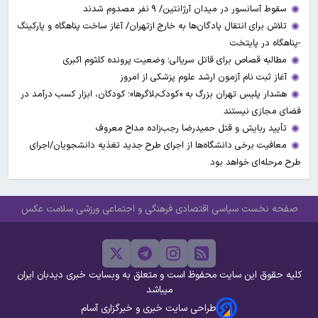
سقوط آسانسور در میدان آرژانتین/ ۹ نفر مصدوم شدند
تلاش برای انتقال پادگان‌ها به خارج ازتهران/ آغاز ساخت پناهگاه و پارکینگ
-پناهگاه در پایتخت
مطالبه قصاص برای قاتل سریالی؛ وضعیت پرونده کلثوم اکبری
آغاز ثبت نام آزمون ارشد علوم پزشکی از امروز
هشدار پلیس تهران بزرگ به «کودک‌بلاگرها»؛ کودکان، ابزار کسب درآمد در
فضای مجازی نیستند
تأیید ربایش و قتل حمیدرضا رجب‌زاده مداح معروف
معافیت برخی دانشگاه‌ها از اجرای طرح جدید تغذیه دانشجویان/اجرای
طرح مرحله‌ای خواهد بود
صفحه نخست
سیاسی
اقتصادی
فرهنگی و اجتماعی
ورزشی
سلامت
عکس
کلیه حقوق این سایت محفوظ است و متعلق به وبسایت خبری دیدبان ایران
میباشد
طراحی سایت خبری و خبرگزاری آسام