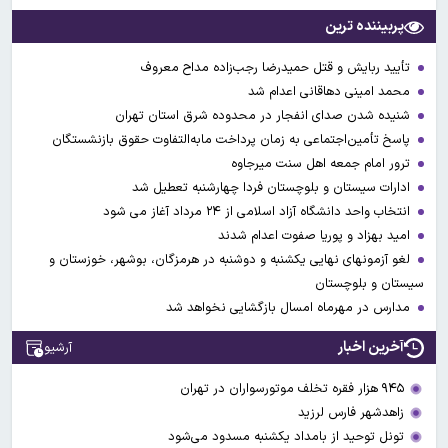
پربیننده ترین
تأیید ربایش و قتل حمیدرضا رجب‌زاده مداح معروف
محمد امینی دهاقانی اعدام شد
شنیده شدن صدای انفجار در محدوده شرق استان تهران
پاسخ تأمین‌اجتماعی به زمان پرداخت مابه‌التفاوت حقوق بازنشستگان
ترور امام جمعه اهل سنت میرجاوه
ادارات سیستان و بلوچستان فردا چهارشنبه تعطیل شد
انتخاب واحد دانشگاه آزاد اسلامی از ۲۴ مرداد آغاز می شود
امید بهزاد و پوریا صفوت اعدام شدند
لغو آزمونهای نهایی یکشنبه و دوشنبه در هرمزگان، بوشهر، خوزستان و
سیستان و بلوچستان
مدارس در مهرماه امسال بازگشایی نخواهد شد
آخرین اخبار
آرشیو
۹۴۵ هزار فقره تخلف موتورسواران در تهران
زاهدشهر فارس لرزید
تونل توحید از بامداد یکشنبه مسدود می‌شود