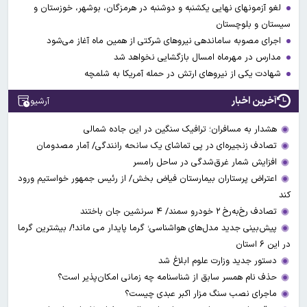
لغو آزمونهای نهایی یکشنبه و دوشنبه در هرمزگان، بوشهر، خوزستان و
سیستان و بلوچستان
اجرای مصوبه ساماندهی نیرو‌های شرکتی از همین ماه آغاز می‌شود
مدارس در مهرماه امسال بازگشایی نخواهد شد
شهادت یکی از نیروهای ارتش در حمله آمریکا به شلمچه
آخرین اخبار
آرشیو
هشدار به مسافران؛ ترافیک سنگین در این جاده شمالی
تصادف زنجیره‌ای در پی تماشای یک سانحه رانندگی/ آمار مصدومان
افزایش شمار غرق‌شدگی در ساحل رامسر
اعتراض پرستاران بیمارستان فیاض بخش/ از رئیس جمهور خواستیم ورود
کند
تصادف رخ‌به‌رخ ۲ خودرو سمند/ ۴ سرنشین جان باختند
پیش‌بینی جدید مدل‌های هواشناسی؛ گرما پایدار می ماند!/ بیشترین گرما
در این ۶ استان
دستور جدید وزارت علوم ابلاغ شد
حذف نام همسر سابق از شناسنامه چه زمانی امکان‌پذیر است؟
ماجرای نصب سنگ مزار اکبر عبدی چیست؟