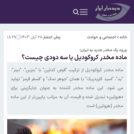
خانه
اجتماعی و حوادث
زمان انتشار:
۲۸ آبان ۱۴۰۳
۱۸:۲۹
ورود یک مخدر جدید به ایران؛
ماده مخدر کروکودیل یا سه دودی چیست؟
ماده مخدر کروکودیل از ترکیب "قرص کدئین" با "بنزین"، "تینر"،
"ید"، "اسید کلریدریک" یا همان "جوهر نمک" و "فسفر قرمز" تولید
می شود. این ماده مخدر کشنده به عنوان جایگزینی برای
«هروئین» تبدیل شده و قیمت آن به مراتب پایین‌تر از این ماده
مخدر (هروئین) است