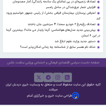
تصادف زنجیره‌ای در پی تماشای یک سانحه رانندگی/ آمار مصدومان
افزایش شمار غرق‌شدگی در ساحل رامسر
اعتراض پرستاران بیمارستان فیاض بخش/ از رئیس جمهور خواستیم ورود
کند
تصادف رخ‌به‌رخ ۲ خودرو سمند/ ۴ سرنشین جان باختند
پیش‌بینی جدید مدل‌های هواشناسی؛ گرما پایدار می ماند!/ بیشترین گرما
در این ۶ استان
دستور جدید وزارت علوم ابلاغ شد
حذف نام همسر سابق از شناسنامه چه زمانی امکان‌پذیر است؟
صفحه نخست
سیاسی
اقتصادی
فرهنگی و اجتماعی
ورزشی
سلامت
عکس
کلیه حقوق این سایت محفوظ است و متعلق به وبسایت خبری دیدبان ایران
میباشد
طراحی سایت خبری و خبرگزاری آسام