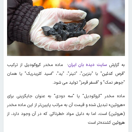
به گزارش
سایت دیده بان ایران
؛ ماده مخدر
کروکودیل
از ترکیب
"قرص
کدئین
" با "بنزین"، "تینر"، "ید"، "اسید کلریدریک" یا همان
"جوهر نمک" و "فسفر قرمز" تولید می شود.
ماده مخدر "کروکودیل" یا "سه دودی" به عنوان جایگزینی برای
«هروئین» تبدیل شده و قیمت آن به مراتب پایین‌تر از این ماده مخدر
(هروئین) است، اما به دلیل مواد خطرناکی که در آن وجود دارد، از
هروئین
کشنده‌تر است