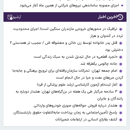
اجرای مصوبه ساماندهی نیرو‌های شرکتی از همین ماه آغاز می‌شود
آخرین اخبار
آرشیو
ترافیک در محورهای خروجی مازندران سنگین است/ اجرای محدودیت
تردد در کندوان و هراز
قتل پدر خانواده توسط زن خائن و معشوقه اش / عجیب تر همدستی ۲
دخترش بود
«تجرد قطعی» در حال تبدیل شدن به سبک زندگی است
جاده چالوس یکطرفه شد
امام جمعه تهران: تحرکات سازمان‌یافته‌ای برای ترویج برهنگی و جابه‌جا
کردن مرزهای عفت و حیا در حال انجام است
آغاز ثبت‌نام‌ آزمون کارشناسی ارشد علوم پزشکی از فردا
۳ سانحه مرگبار طی یک هفته در بزرگراه‌های تهران؛ هشدار دوباره به
رانندگان و عابران
هشدار درباره فروش حواله‌های صوری خودروهای وارداتی
پاسخ تأمین‌اجتماعی به زمان پرداخت مابه‌التفاوت حقوق بازنشستگان
کشف بقایای انسانی در ارتفاعات شمیرانات