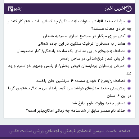
آخرین اخبار
آرشیو
جزئیات جدید افزایش سنوات بازنشستگی/ چه کسانی باید بیشتر کار کنند و
چه افرادی معاف هستند؟
آتش‌سوزی مرگبار در مجتمع تجاری سعیدیه همدان
هشدار به مسافران؛ ترافیک سنگین در این جاده شمالی
تصادف زنجیره‌ای در پی تماشای یک سانحه رانندگی/ آمار مصدومان
افزایش شمار غرق‌شدگی در ساحل رامسر
اعتراض پرستاران بیمارستان فیاض بخش/ از رئیس جمهور خواستیم ورود
کند
تصادف رخ‌به‌رخ ۲ خودرو سمند/ ۴ سرنشین جان باختند
پیش‌بینی جدید مدل‌های هواشناسی؛ گرما پایدار می ماند!/ بیشترین گرما
در این ۶ استان
دستور جدید وزارت علوم ابلاغ شد
حذف نام همسر سابق از شناسنامه چه زمانی امکان‌پذیر است؟
صفحه نخست
سیاسی
اقتصادی
فرهنگی و اجتماعی
ورزشی
سلامت
عکس