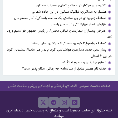
آتش‌سوزی مرگبار در مجتمع تجاری سعیدیه همدان
هشدار به مسافران؛ ترافیک سنگین در این جاده شمالی
تصادف زنجیره‌ای در پی تماشای یک سانحه رانندگی/ آمار مصدومان
افزایش شمار غرق‌شدگی در ساحل رامسر
اعتراض پرستاران بیمارستان فیاض بخش/ از رئیس جمهور خواستیم ورود
کند
تصادف رخ‌به‌رخ ۲ خودرو سمند/ ۴ سرنشین جان باختند
پیش‌بینی جدید مدل‌های هواشناسی؛ گرما پایدار می ماند!/ بیشترین گرما
در این ۶ استان
دستور جدید وزارت علوم ابلاغ شد
حذف نام همسر سابق از شناسنامه چه زمانی امکان‌پذیر است؟
صفحه نخست
سیاسی
اقتصادی
فرهنگی و اجتماعی
ورزشی
سلامت
عکس
کلیه حقوق این سایت محفوظ است و متعلق به وبسایت خبری دیدبان ایران
میباشد