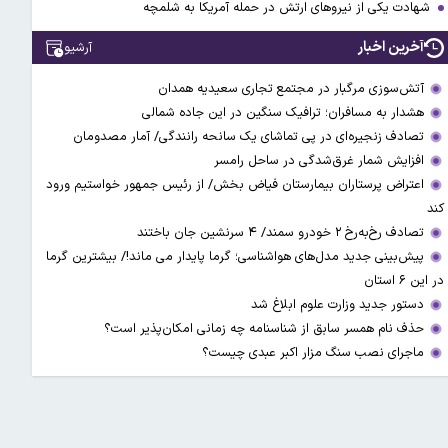
شهادت یکی از نیروهای ارتش در حمله آمریکا به شلمچه
آخرین اخبار
آرشیو
آتش‌سوزی مرگبار در مجتمع تجاری سعیدیه همدان
هشدار به مسافران؛ ترافیک سنگین در این جاده شمالی
تصادف زنجیره‌ای در پی تماشای یک سانحه رانندگی/ آمار مصدومان
افزایش شمار غرق‌شدگی در ساحل رامسر
اعتراض پرستاران بیمارستان فیاض بخش/ از رئیس جمهور خواستیم ورود
کند
تصادف رخ‌به‌رخ ۲ خودرو سمند/ ۴ سرنشین جان باختند
پیش‌بینی جدید مدل‌های هواشناسی؛ گرما پایدار می ماند!/ بیشترین گرما
در این ۶ استان
دستور جدید وزارت علوم ابلاغ شد
حذف نام همسر سابق از شناسنامه چه زمانی امکان‌پذیر است؟
ماجرای نصب سنگ مزار اکبر عبدی چیست؟