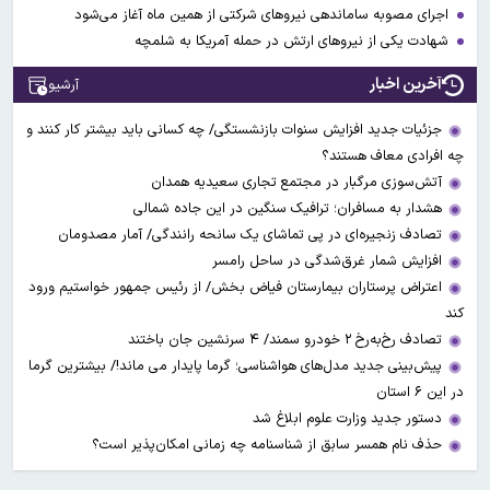
اجرای مصوبه ساماندهی نیرو‌های شرکتی از همین ماه آغاز می‌شود
شهادت یکی از نیروهای ارتش در حمله آمریکا به شلمچه
آخرین اخبار
آرشیو
جزئیات جدید افزایش سنوات بازنشستگی/ چه کسانی باید بیشتر کار کنند و
چه افرادی معاف هستند؟
آتش‌سوزی مرگبار در مجتمع تجاری سعیدیه همدان
هشدار به مسافران؛ ترافیک سنگین در این جاده شمالی
تصادف زنجیره‌ای در پی تماشای یک سانحه رانندگی/ آمار مصدومان
افزایش شمار غرق‌شدگی در ساحل رامسر
اعتراض پرستاران بیمارستان فیاض بخش/ از رئیس جمهور خواستیم ورود
کند
تصادف رخ‌به‌رخ ۲ خودرو سمند/ ۴ سرنشین جان باختند
پیش‌بینی جدید مدل‌های هواشناسی؛ گرما پایدار می ماند!/ بیشترین گرما
در این ۶ استان
دستور جدید وزارت علوم ابلاغ شد
حذف نام همسر سابق از شناسنامه چه زمانی امکان‌پذیر است؟