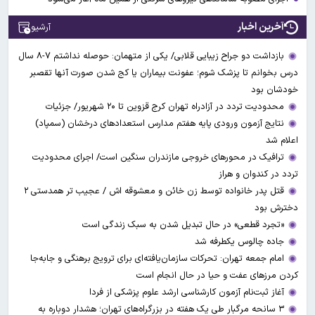
آخرین اخبار
آرشیو
بازداشت دو جراح زیبایی قلابی/ یکی از متهمان: حوصله نداشتم ۷-۸ سال
درس بخوانم تا پزشک شوم؛ عفونت بیماران یا کج شدن صورت آنها تقصبر
خودشان بود
محدودیت تردد در آزادراه تهران کرج قزوین تا ۲۰ شهریور/ جزئیات
نتایج آزمون ورودی پایه هفتم مدارس استعدادهای درخشان (سمپاد)
اعلام شد
ترافیک در محورهای خروجی مازندران سنگین است/ اجرای محدودیت
تردد در کندوان و هراز
قتل پدر خانواده توسط زن خائن و معشوقه اش / عجیب تر همدستی ۲
دخترش بود
«تجرد قطعی» در حال تبدیل شدن به سبک زندگی است
جاده چالوس یکطرفه شد
امام جمعه تهران: تحرکات سازمان‌یافته‌ای برای ترویج برهنگی و جابه‌جا
کردن مرزهای عفت و حیا در حال انجام است
آغاز ثبت‌نام‌ آزمون کارشناسی ارشد علوم پزشکی از فردا
۳ سانحه مرگبار طی یک هفته در بزرگراه‌های تهران؛ هشدار دوباره به