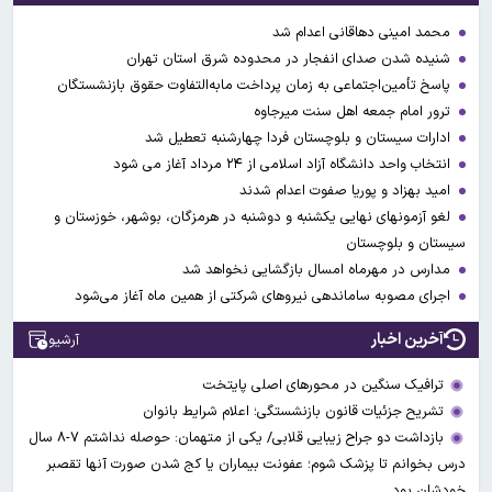
محمد امینی دهاقانی اعدام شد
شنیده شدن صدای انفجار در محدوده شرق استان تهران
پاسخ تأمین‌اجتماعی به زمان پرداخت مابه‌التفاوت حقوق بازنشستگان
ترور امام جمعه اهل سنت میرجاوه
ادارات سیستان و بلوچستان فردا چهارشنبه تعطیل شد
انتخاب واحد دانشگاه آزاد اسلامی از ۲۴ مرداد آغاز می شود
امید بهزاد و پوریا صفوت اعدام شدند
لغو آزمونهای نهایی یکشنبه و دوشنبه در هرمزگان، بوشهر، خوزستان و
سیستان و بلوچستان
مدارس در مهرماه امسال بازگشایی نخواهد شد
اجرای مصوبه ساماندهی نیرو‌های شرکتی از همین ماه آغاز می‌شود
آخرین اخبار
آرشیو
ترافیک سنگین در محورهای اصلی پایتخت
تشریح جزئیات قانون بازنشستگی؛ اعلام شرایط بانوان
بازداشت دو جراح زیبایی قلابی/ یکی از متهمان: حوصله نداشتم ۷-۸ سال
درس بخوانم تا پزشک شوم؛ عفونت بیماران یا کج شدن صورت آنها تقصبر
خودشان بود