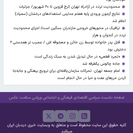
محدودیت تردد در آزادراه تهران کرج قزوین تا ۲۰ شهریور/ جزئیات
نتایج آزمون ورودی پایه هفتم مدارس استعدادهای درخشان (سمپاد)
اعلام شد
ترافیک در محورهای خروجی مازندران سنگین است/ اجرای محدودیت
تردد در کندوان و هراز
قتل پدر خانواده توسط زن خائن و معشوقه اش / عجیب تر همدستی ۲
دخترش بود
«تجرد قطعی» در حال تبدیل شدن به سبک زندگی است
جاده چالوس یکطرفه شد
امام جمعه تهران: تحرکات سازمان‌یافته‌ای برای ترویج برهنگی و جابه‌جا
کردن مرزهای عفت و حیا در حال انجام است
صفحه نخست
سیاسی
اقتصادی
فرهنگی و اجتماعی
ورزشی
سلامت
عکس
کلیه حقوق این سایت محفوظ است و متعلق به وبسایت خبری دیدبان ایران
میباشد