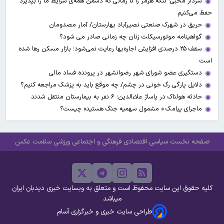
سردار محبی: تنگه هرمز را تا زمانی که دشمن همه‌ی شرایط ما را بپذیرد
حفظ می‌کنیم
حریق در شهرک صنعتی نصیرآباد بهارستان/ آمار مصدومان
گواهینامه موتورسیکلت زنان چه زمانی صادر می شود؟
سقف ۲۵ درصدی افزایش اجاره‌بها رعایت نمی‌شود؛ بازار مسکن رها شده
است
دستگیری عضو شورای شهر رضوانشهر در پرونده فساد مالی
دلایل پارگی رگ خونی در چشم/ چه موقع باید به پزشک مراجعه کنیم؟
حادثه هولناک در پاساژ علاءالدین؛ ۶ نفر به بیمارستان منتقل شدند
ماجرای پیامک « مشمول سهمیه جنگ هستید» چیست؟
صفحه نخست
سیاسی
اقتصادی
فرهنگی و اجتماعی
ورزشی
سلامت
عکس
کلیه حقوق این سایت محفوظ است و متعلق به وبسایت خبری دیدبان ایران
میباشد
طراحی سایت خبری و خبرگزاری آسام