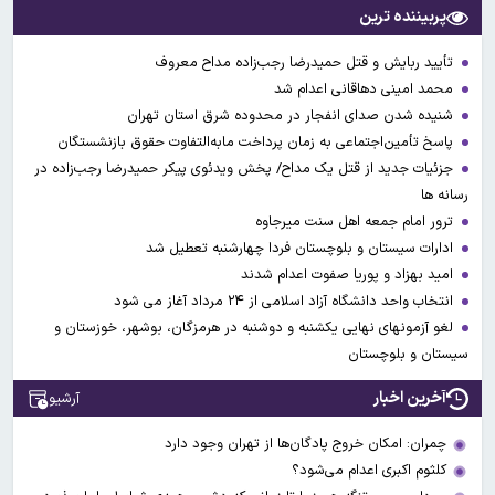
پربیننده ترین
تأیید ربایش و قتل حمیدرضا رجب‌زاده مداح معروف
محمد امینی دهاقانی اعدام شد
شنیده شدن صدای انفجار در محدوده شرق استان تهران
پاسخ تأمین‌اجتماعی به زمان پرداخت مابه‌التفاوت حقوق بازنشستگان
جزئیات جدید از قتل یک مداح/ پخش ویدئوی پیکر حمیدرضا رجب‌زاده در
رسانه ها
ترور امام جمعه اهل سنت میرجاوه
ادارات سیستان و بلوچستان فردا چهارشنبه تعطیل شد
امید بهزاد و پوریا صفوت اعدام شدند
انتخاب واحد دانشگاه آزاد اسلامی از ۲۴ مرداد آغاز می شود
لغو آزمونهای نهایی یکشنبه و دوشنبه در هرمزگان، بوشهر، خوزستان و
سیستان و بلوچستان
آخرین اخبار
آرشیو
چمران: امکان خروج پادگان‌ها از تهران وجود دارد
کلثوم اکبری اعدام می‌شود؟