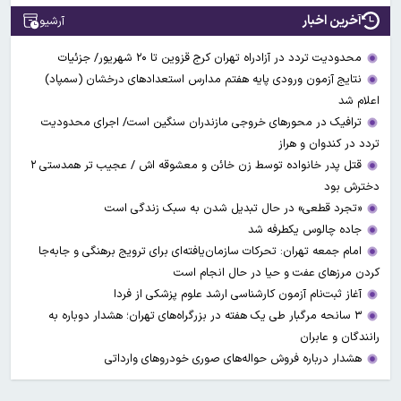
آخرین اخبار
آرشیو
محدودیت تردد در آزادراه تهران کرج قزوین تا ۲۰ شهریور/ جزئیات
نتایج آزمون ورودی پایه هفتم مدارس استعدادهای درخشان (سمپاد)
اعلام شد
ترافیک در محورهای خروجی مازندران سنگین است/ اجرای محدودیت
تردد در کندوان و هراز
قتل پدر خانواده توسط زن خائن و معشوقه اش / عجیب تر همدستی ۲
دخترش بود
«تجرد قطعی» در حال تبدیل شدن به سبک زندگی است
جاده چالوس یکطرفه شد
امام جمعه تهران: تحرکات سازمان‌یافته‌ای برای ترویج برهنگی و جابه‌جا
کردن مرزهای عفت و حیا در حال انجام است
آغاز ثبت‌نام‌ آزمون کارشناسی ارشد علوم پزشکی از فردا
۳ سانحه مرگبار طی یک هفته در بزرگراه‌های تهران؛ هشدار دوباره به
رانندگان و عابران
هشدار درباره فروش حواله‌های صوری خودروهای وارداتی