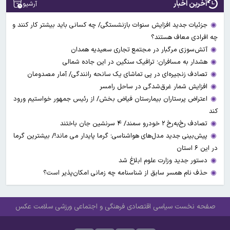
آخرین اخبار
آرشیو
جزئیات جدید افزایش سنوات بازنشستگی/ چه کسانی باید بیشتر کار کنند و
چه افرادی معاف هستند؟
آتش‌سوزی مرگبار در مجتمع تجاری سعیدیه همدان
هشدار به مسافران؛ ترافیک سنگین در این جاده شمالی
تصادف زنجیره‌ای در پی تماشای یک سانحه رانندگی/ آمار مصدومان
افزایش شمار غرق‌شدگی در ساحل رامسر
اعتراض پرستاران بیمارستان فیاض بخش/ از رئیس جمهور خواستیم ورود
کند
تصادف رخ‌به‌رخ ۲ خودرو سمند/ ۴ سرنشین جان باختند
پیش‌بینی جدید مدل‌های هواشناسی؛ گرما پایدار می ماند!/ بیشترین گرما
در این ۶ استان
دستور جدید وزارت علوم ابلاغ شد
حذف نام همسر سابق از شناسنامه چه زمانی امکان‌پذیر است؟
صفحه نخست
سیاسی
اقتصادی
فرهنگی و اجتماعی
ورزشی
سلامت
عکس