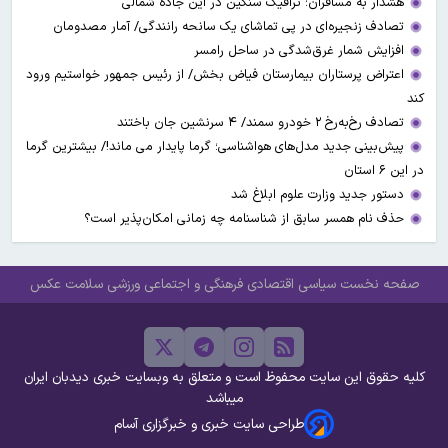
هشدار به مسافران؛ ترافیک سنگین در این جاده شمالی
تصادف زنجیره‌ای در پی تماشای یک سانحه رانندگی/ آمار مصدومان
افزایش شمار غرق‌شدگی در ساحل رامسر
اعتراض پرستاران بیمارستان فیاض بخش/ از رئیس جمهور خواستیم ورود
کند
تصادف رخ‌به‌رخ ۲ خودرو سمند/ ۴ سرنشین جان باختند
پیش‌بینی جدید مدل‌های هواشناسی؛ گرما پایدار می ماند!/ بیشترین گرما
در این ۶ استان
دستور جدید وزارت علوم ابلاغ شد
حذف نام همسر سابق از شناسنامه چه زمانی امکان‌پذیر است؟
صفحه نخست
سیاسی
اقتصادی
فرهنگی و اجتماعی
ورزشی
سلامت
عکس
کلیه حقوق این سایت محفوظ است و متعلق به وبسایت خبری دیدبان ایران
میباشد
طراحی سایت خبری و خبرگزاری آسام