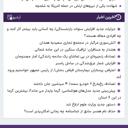
شهادت یکی از نیروهای ارتش در حمله آمریکا به شلمچه
آخرین اخبار
آرشیو
جزئیات جدید افزایش سنوات بازنشستگی/ چه کسانی باید بیشتر کار کنند و
چه افرادی معاف هستند؟
آتش‌سوزی مرگبار در مجتمع تجاری سعیدیه همدان
هشدار به مسافران؛ ترافیک سنگین در این جاده شمالی
تصادف زنجیره‌ای در پی تماشای یک سانحه رانندگی/ آمار مصدومان
افزایش شمار غرق‌شدگی در ساحل رامسر
اعتراض پرستاران بیمارستان فیاض بخش/ از رئیس جمهور خواستیم ورود
کند
تصادف رخ‌به‌رخ ۲ خودرو سمند/ ۴ سرنشین جان باختند
پیش‌بینی جدید مدل‌های هواشناسی؛ گرما پایدار می ماند!/ بیشترین گرما
در این ۶ استان
دستور جدید وزارت علوم ابلاغ شد
حذف نام همسر سابق از شناسنامه چه زمانی امکان‌پذیر است؟