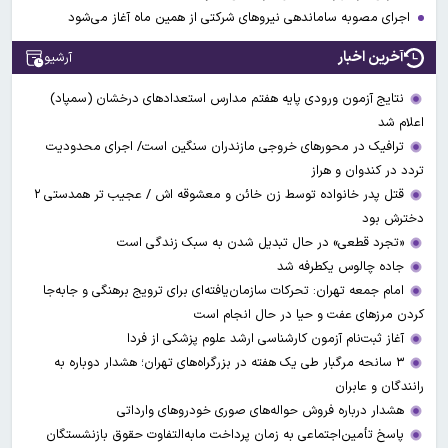
اجرای مصوبه ساماندهی نیرو‌های شرکتی از همین ماه آغاز می‌شود
آخرین اخبار
آرشیو
نتایج آزمون ورودی پایه هفتم مدارس استعدادهای درخشان (سمپاد)
اعلام شد
ترافیک در محورهای خروجی مازندران سنگین است/ اجرای محدودیت
تردد در کندوان و هراز
قتل پدر خانواده توسط زن خائن و معشوقه اش / عجیب تر همدستی ۲
دخترش بود
«تجرد قطعی» در حال تبدیل شدن به سبک زندگی است
جاده چالوس یکطرفه شد
امام جمعه تهران: تحرکات سازمان‌یافته‌ای برای ترویج برهنگی و جابه‌جا
کردن مرزهای عفت و حیا در حال انجام است
آغاز ثبت‌نام‌ آزمون کارشناسی ارشد علوم پزشکی از فردا
۳ سانحه مرگبار طی یک هفته در بزرگراه‌های تهران؛ هشدار دوباره به
رانندگان و عابران
هشدار درباره فروش حواله‌های صوری خودروهای وارداتی
پاسخ تأمین‌اجتماعی به زمان پرداخت مابه‌التفاوت حقوق بازنشستگان