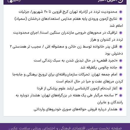
محدودیت تردد در آزادراه تهران کرج قزوین تا ۲۰ شهریور/ جزئیات
نتایج آزمون ورودی پایه هفتم مدارس استعدادهای درخشان (سمپاد)
اعلام شد
ترافیک در محورهای خروجی مازندران سنگین است/ اجرای محدودیت
تردد در کندوان و هراز
قتل پدر خانواده توسط زن خائن و معشوقه اش / عجیب تر همدستی ۲
دخترش بود
«تجرد قطعی» در حال تبدیل شدن به سبک زندگی است
جاده چالوس یکطرفه شد
امام جمعه تهران: تحرکات سازمان‌یافته‌ای برای ترویج برهنگی و جابه‌جا
کردن مرزهای عفت و حیا در حال انجام است
آغاز ثبت‌نام‌ آزمون کارشناسی ارشد علوم پزشکی از فردا
۳ سانحه مرگبار طی یک هفته در بزرگراه‌های تهران؛ هشدار دوباره به
رانندگان و عابران
هشدار درباره فروش حواله‌های صوری خودروهای وارداتی
صفحه نخست
سیاسی
اقتصادی
فرهنگی و اجتماعی
ورزشی
سلامت
عکس