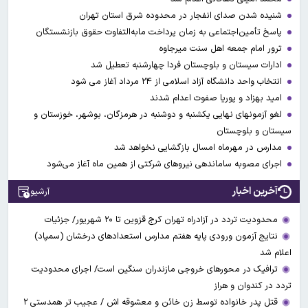
شنیده شدن صدای انفجار در محدوده شرق استان تهران
پاسخ تأمین‌اجتماعی به زمان پرداخت مابه‌التفاوت حقوق بازنشستگان
ترور امام جمعه اهل سنت میرجاوه
ادارات سیستان و بلوچستان فردا چهارشنبه تعطیل شد
انتخاب واحد دانشگاه آزاد اسلامی از ۲۴ مرداد آغاز می شود
امید بهزاد و پوریا صفوت اعدام شدند
لغو آزمونهای نهایی یکشنبه و دوشنبه در هرمزگان، بوشهر، خوزستان و
سیستان و بلوچستان
مدارس در مهرماه امسال بازگشایی نخواهد شد
اجرای مصوبه ساماندهی نیرو‌های شرکتی از همین ماه آغاز می‌شود
آخرین اخبار
آرشیو
محدودیت تردد در آزادراه تهران کرج قزوین تا ۲۰ شهریور/ جزئیات
نتایج آزمون ورودی پایه هفتم مدارس استعدادهای درخشان (سمپاد)
اعلام شد
ترافیک در محورهای خروجی مازندران سنگین است/ اجرای محدودیت
تردد در کندوان و هراز
قتل پدر خانواده توسط زن خائن و معشوقه اش / عجیب تر همدستی ۲