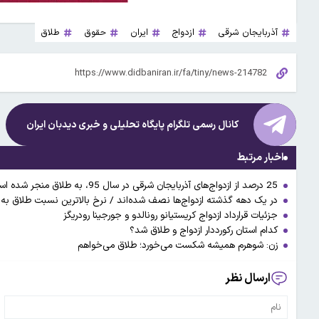
آذربایجان شرقی
ازدواج
ایران
حقوق
طلاق
کانال رسمی تلگرام پایگاه تحلیلی و خبری
دیدبان ایران
اخبار مرتبط
25 درصد از ازدواج‌های آذربایجان شرقی در سال 95، به طلاق منجر شده است
در یک دهه گذشته ازدواج‌ها نصف شده‌اند / نرخ بالاترین نسبت طلاق به ازد
جزئیات قرارداد ازدواج کریستیانو رونالدو و جورجینا رودریگز
کدام استان رکورددار ازدواج و طلاق شد؟
زن: شوهرم همیشه شکست می‌خورد؛ طلاق می‌خواهم
ارسال نظر