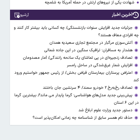
شهادت یکی از نیروهای ارتش در حمله آمریکا به شلمچه
آخرین اخبار
آرشیو
جزئیات جدید افزایش سنوات بازنشستگی/ چه کسانی باید بیشتر کار کنند و
چه افرادی معاف هستند؟
آتش‌سوزی مرگبار در مجتمع تجاری سعیدیه همدان
هشدار به مسافران؛ ترافیک سنگین در این جاده شمالی
تصادف زنجیره‌ای در پی تماشای یک سانحه رانندگی/ آمار مصدومان
افزایش شمار غرق‌شدگی در ساحل رامسر
اعتراض پرستاران بیمارستان فیاض بخش/ از رئیس جمهور خواستیم ورود
کند
تصادف رخ‌به‌رخ ۲ خودرو سمند/ ۴ سرنشین جان باختند
پیش‌بینی جدید مدل‌های هواشناسی؛ گرما پایدار می ماند!/ بیشترین گرما
در این ۶ استان
دستور جدید وزارت علوم ابلاغ شد
حذف نام همسر سابق از شناسنامه چه زمانی امکان‌پذیر است؟