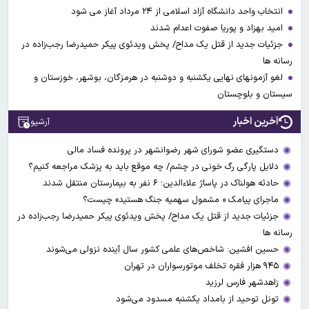
انتخاب واحد دانشگاه آزاد اسلامی از ۲۴ مرداد آغاز می شود
امید بهزاد و پوریا صفوت اعدام شدند
جزئیات جدید از قتل یک مداح/ پخش ویدئوی پیکر حمیدرضا رجب‌زاده در
رسانه ها
لغو آزمونهای نهایی یکشنبه و دوشنبه در هرمزگان، بوشهر، خوزستان و
سیستان و بلوچستان
آخرین اخبار
آرشیو
دستگیری عضو شورای شهر رضوانشهر در پرونده فساد مالی
دلایل پارگی رگ خونی در چشم/ چه موقع باید به پزشک مراجعه کنیم؟
حادثه هولناک در پاساژ علاءالدین؛ ۶ نفر به بیمارستان منتقل شدند
ماجرای پیامک « مشمول سهمیه جنگ هستید» چیست؟
جزئیات جدید از قتل یک مداح/ پخش ویدئوی پیکر حمیدرضا رجب‌زاده در
رسانه ها
حسین افشین: شاخص‌های علمی کشور سال آینده نزولی می‌شوند
۹۴۵ هزار فقره تخلف موتورسواران در تهران
زاهدشهر فارس لرزید
تونل توحید از بامداد یکشنبه مسدود می‌شود